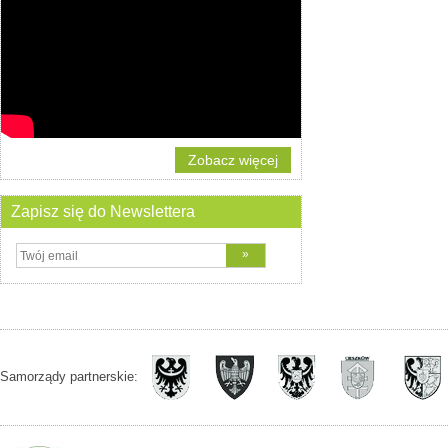
Zobacz więcej
Zapisz się do Newslettera
Samorządy partnerskie: