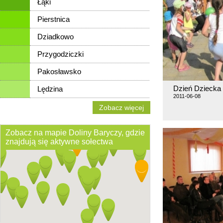
Łąki
Pierstnica
Dziadkowo
Przygodziczki
Pakosławsko
Dzień Dziecka
Lędzina
2011-06-08
Zobacz więcej
Zobacz na mapie Doliny Baryczy, gdzie
znajdują się aktywne sołectwa