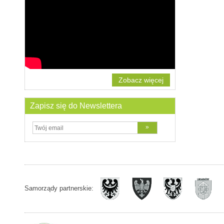
Zobacz więcej
Zapisz się do Newslettera
Samorządy partnerskie: