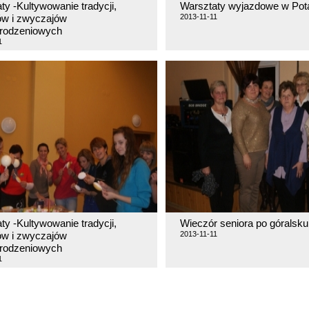
ty -Kultywowanie tradycji,
Warsztaty wyjazdowe w Pot
ów i zwyczajów
2013-11-11
rodzeniowych
1
ty -Kultywowanie tradycji,
Wieczór seniora po góralsku
ów i zwyczajów
2013-11-11
rodzeniowych
1