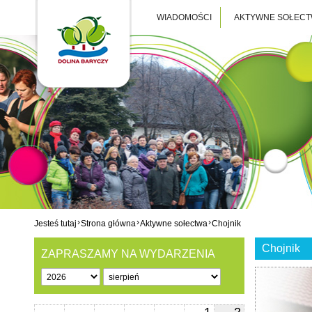
WIADOMOŚCI
AKTYWNE SOŁEC
›
›
›
Jesteś tutaj
Strona główna
Aktywne sołectwa
Chojnik
Chojnik
ZAPRASZAMY NA WYDARZENIA