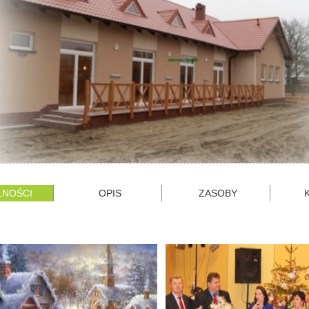
LNOŚCI
OPIS
ZASOBY