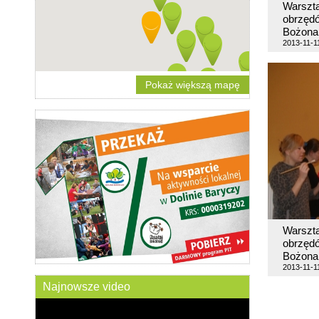
Warszta
obrzęd
Bożona
2013-11-1
Pokaż większą mapę
Warszta
obrzęd
Bożona
2013-11-1
Najnowsze video