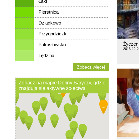
Łąki
Pierstnica
Dziadkowo
Przygodziczki
Życzen
Pakosławsko
2013-12-2
Lędzina
Zobacz więcej
Zobacz na mapie Doliny Baryczy, gdzie
znajdują się aktywne sołectwa