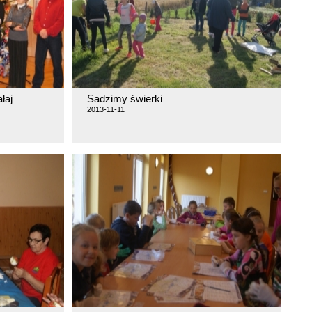
łaj
Sadzimy świerki
2013-11-11