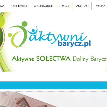
TWA
O SERWISIE
O KONKURSIE
EDYCJE
LAUREACI
WIOSKI