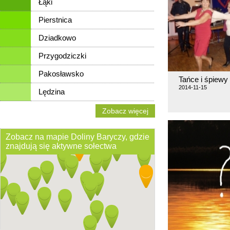
Łąki
Pierstnica
Dziadkowo
Przygodziczki
Pakosławsko
Tańce i śpiewy 
2014-11-15
Lędzina
Zobacz więcej
Zobacz na mapie Doliny Baryczy, gdzie
znajdują się aktywne sołectwa