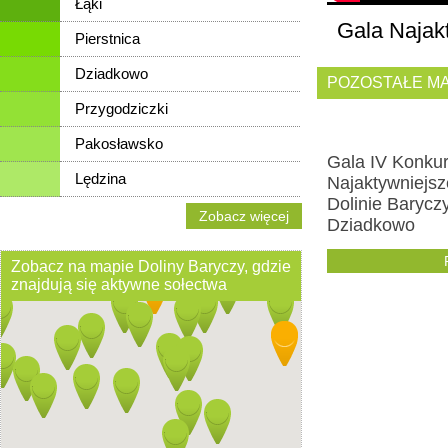
Łąki
Gala Najak
Pierstnica
Dziadkowo
POZOSTAŁE MA
Przygodziczki
Pakosławsko
Gala IV Konku
Lędzina
Najaktywniejs
Dolinie Barycz
Zobacz więcej
Dziadkowo
Zobacz na mapie Doliny Baryczy, gdzie
znajdują się aktywne sołectwa