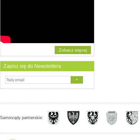
Zobacz więcej
Zapisz się do Newslettera
Samorządy partnerskie: