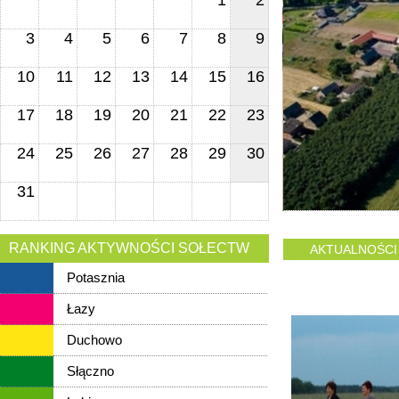
1
2
3
4
5
6
7
8
9
10
11
12
13
14
15
16
17
18
19
20
21
22
23
24
25
26
27
28
29
30
31
RANKING AKTYWNOŚCI SOŁECTW
AKTUALNOŚCI
Potasznia
Łazy
Duchowo
Słączno