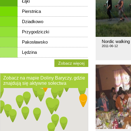
Łąki
Pierstnica
Dziadkowo
Przygodziczki
Nordic walkin
Pakosławsko
2011-06-12
Lędzina
Zobacz więcej
Zobacz na mapie Doliny Baryczy, gdzie
znajdują się aktywne sołectwa