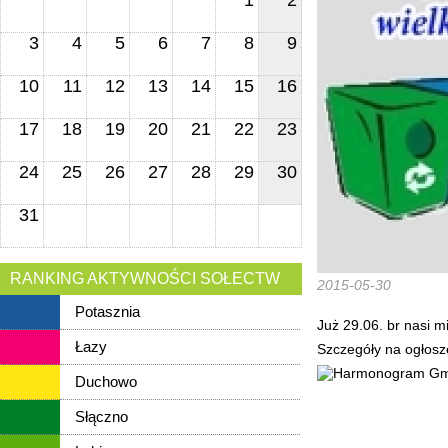
1
2
3
4
5
6
7
8
9
10
11
12
13
14
15
16
17
18
19
20
21
22
23
24
25
26
27
28
29
30
31
RANKING AKTYWNOŚCI SOŁECTW
2015-05-30
Potasznia
Już 29.06. br nasi 
Łazy
Szczegóły na ogłosz
Duchowo
Słączno