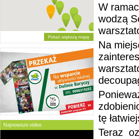
W ramach
wodzą So
warsztat
Pokaż większą mapę
Na miejs
zaintere
warsztat
dec
Ponieważ
zdobieni
tę łatwi
Najnowsze video
Teraz oz