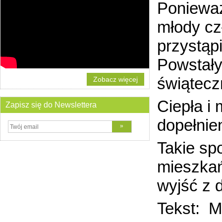
Ponieważ
młody cz
przystąp
Powstały
świątecz
Zobacz więcej
Ciepła i 
Zapisz się do Newslettera
dopełnie
Takie sp
mieszkań
wyjść z d
Tekst: 