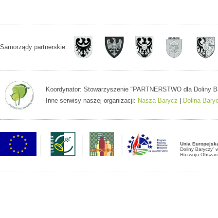
Samorządy partnerskie:
Koordynator: Stowarzyszenie "PARTNERSTWO dla Doliny Baryc
Inne serwisy naszej organizacji:
Nasza Barycz
|
Dolina Bary
Unia Europejsk
Doliny Baryczy”
Rozwoju Obszaró