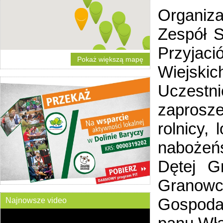
Organiz
Zespół 
Przyjac
Pokaż większą mapę
Wiejski
Uczestn
zaprosze
rolnicy,
nabożeń
Dętej G
Granow
Gospoda
Najnowsze video