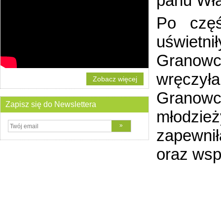
panu Wła
Po częś
uświetn
Granowc
wręczył
Zobacz więcej
Granowca
Zapisz się do Newslettera
młodzież
zapewnił
oraz wsp