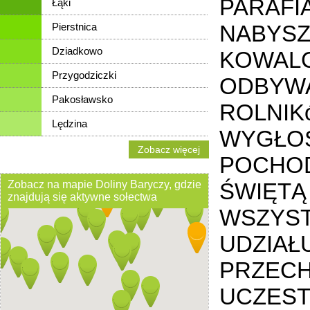
PARAFI
Łąki
Pierstnica
NABYSZ
Dziadkowo
KOWALC
Przygodziczki
ODBYWA
Pakosławsko
ROLNIK
Lędzina
WYGŁOS
Zobacz więcej
POCHOD
Zobacz na mapie Doliny Baryczy, gdzie
ŚWIĘT
znajdują się aktywne sołectwa
WSZYST
UDZIAŁ
PRZECH
UCZEST