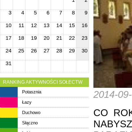
1
2
3
4
5
6
7
8
9
10
11
12
13
14
15
16
17
18
19
20
21
22
23
24
25
26
27
28
29
30
31
RANKING AKTYWNOŚCI SOŁECTW
2014-09
Potasznia
Łazy
CO ROK
Duchowo
NABYSZ
Słączno