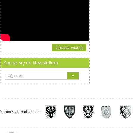
Zobacz więcej
Zapisz się do Newslettera
Samorządy partnerskie: