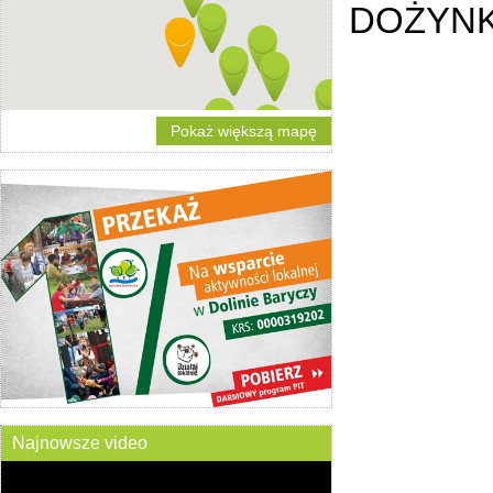
DOŻYN
Pokaż większą mapę
Najnowsze video