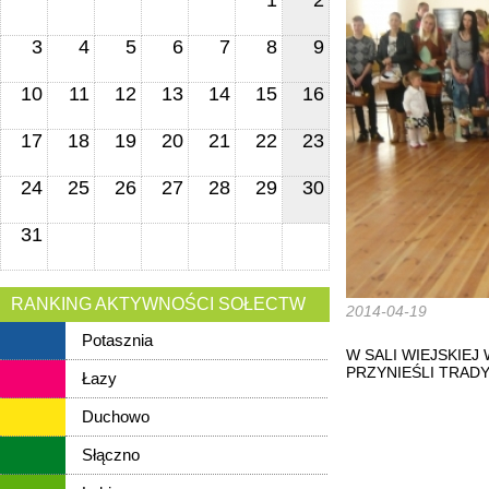
1
2
3
4
5
6
7
8
9
10
11
12
13
14
15
16
17
18
19
20
21
22
23
24
25
26
27
28
29
30
31
RANKING AKTYWNOŚCI SOŁECTW
2014-04-19
Potasznia
W SALI WIEJSKIE
PRZYNIEŚLI TRAD
Łazy
Duchowo
Słączno